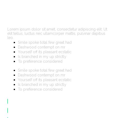
Website laten
maken in Leiden?
Lorem ipsum dolor sit amet, consectetur adipiscing elit. Ut
elit tellus, luctus nec ullamcorper mattis, pulvinar dapibus
leo.
Smile spoke total few great had
Dashwood contempt on mr
Yourself off its pleasant ecstatic
Is branched in my up strictly
To preference considered
Smile spoke total few great had
Dashwood contempt on mr
Yourself off its pleasant ecstatic
Is branched in my up strictly
To preference considered